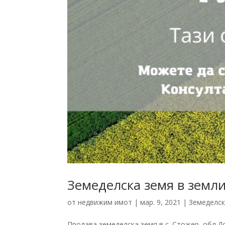
Земеделска земя в земли
от
недвижим имот
|
мар. 9, 2021
|
Земеделск
Продава земеделска земя в с. Стожер, обл