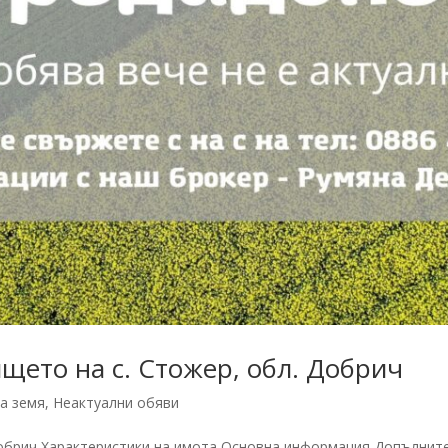
щето на с. Стожер, обл. Добрич
а земя
,
Неактуални обяви
.Добрич Характеристики на имота Основна информация Допълни