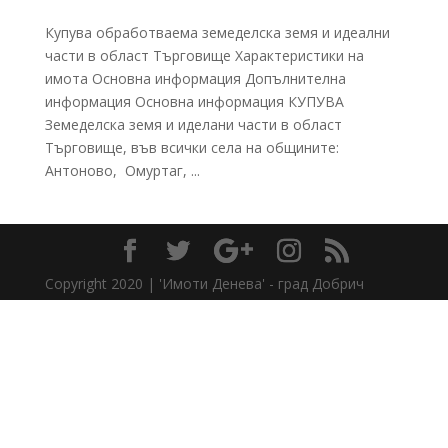
Купува обработваема земеделска земя и идеални
части в област Търговище Характеристики на
имота Основна информация Допълнителна
информация Основна информация КУПУВА
Земеделска земя и иделани части в област
Търговище, във всички села на общините:
Антоново, Омуртаг, ...
Copyright 2020 | 'Имоти Денева' - град Добрич