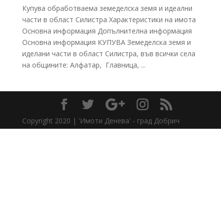
Купува обработваема земеделска земя и идеални
части в област Силистра Характеристики на имота
Основна информация Допълнителна информация
Основна информация КУПУВА Земеделска земя и
иделани части в област Силистра, във всички села
на общините: Алфатар, Главница, ...
Copyright 2020 | 'Имоти Денева' - град Добрич