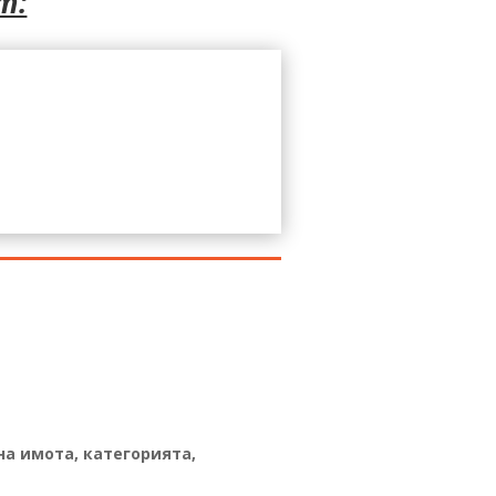
т:
на имота, категорията,