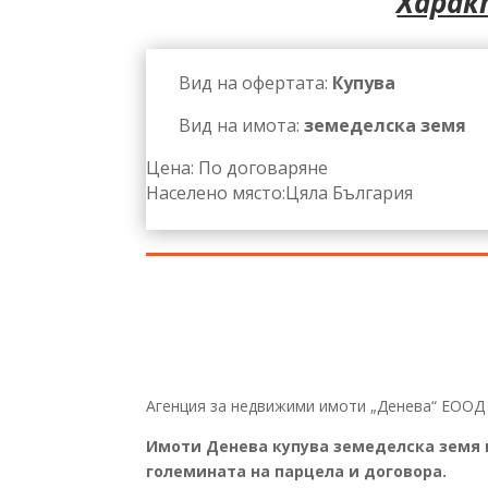
Харак
Вид на офертата:
Купува
Вид на имота:
земеделска земя
Цена: По договаряне
Населено място:Цяла България
Агенция за недвижими имоти „Денева“ ЕООД 
Имоти Денева купува земеделска земя в
големината на парцела и договора.