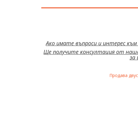
Ако имате въпроси и интерес към
Ще получите консултация от наша
за
Продава двус