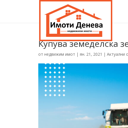
Купува земеделска з
от
недвижим имот
|
ян. 21, 2021
|
Актуални 