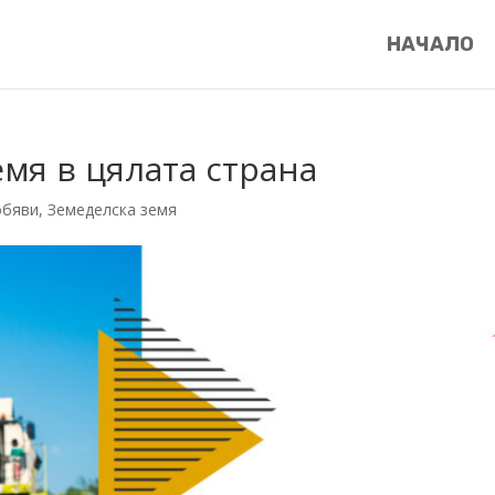
НАЧАЛО
емя в цялата страна
обяви
,
Земеделска земя