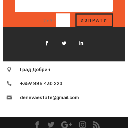
ИЗПРАТИ
=
7 + 9

Град Добрич

+359 886 430 220

denevaestate@gmail.com