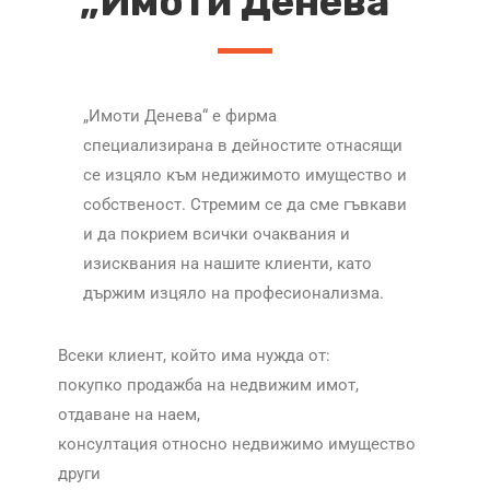
„Имоти Денева“
„Имоти Денева“ е фирма
специализирана в дейностите отнасящи
се изцяло към недижимото имущество и
собственост. Стремим се да сме гъвкави
и да покрием всички очаквания и
изисквания на нашите клиенти, като
държим изцяло на професионализма.
Всеки клиент, който има нужда от:
покупко продажба на недвижим имот,
отдаване на наем,
консултация относно недвижимо имущество
други